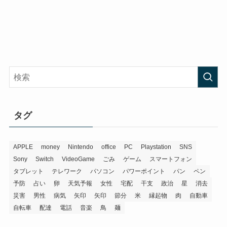
タグ
APPLE
money
Nintendo
office
PC
Playstation
SNS
Sony
Switch
VideoGame
ごみ
ゲーム
スマートフォン
タブレット
テレワーク
パソコン
パワーポイント
パン
ペン
予防
占い
卵
天気予報
女性
宅配
干支
政治
星
消去
災害
男性
病気
矢印
矢印
節分
米
縁起物
肉
自動車
自転車
配達
電話
音楽
鳥
麺