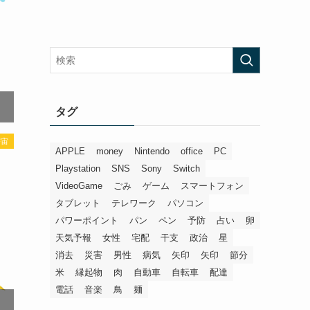
タグ
宇宙
APPLE
money
Nintendo
office
PC
Playstation
SNS
Sony
Switch
VideoGame
ごみ
ゲーム
スマートフォン
タブレット
テレワーク
パソコン
パワーポイント
パン
ペン
予防
占い
卵
天気予報
女性
宅配
干支
政治
星
消去
災害
男性
病気
矢印
矢印
節分
米
縁起物
肉
自動車
自転車
配達
電話
音楽
鳥
麺