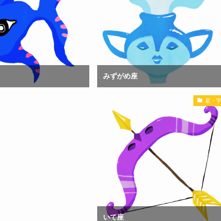
みずがめ座
星・
いて座