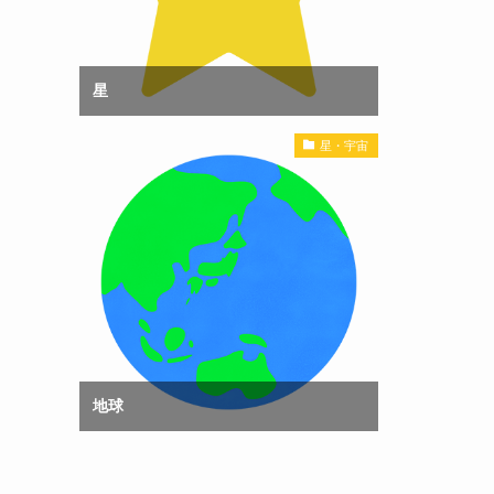
星
星・宇宙
地球