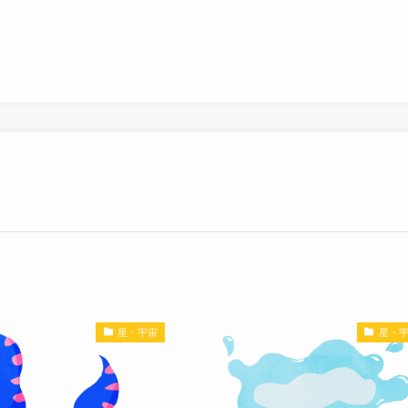
星・宇宙
星・