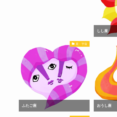
しし座
星・宇宙
ふたご座
おうし座