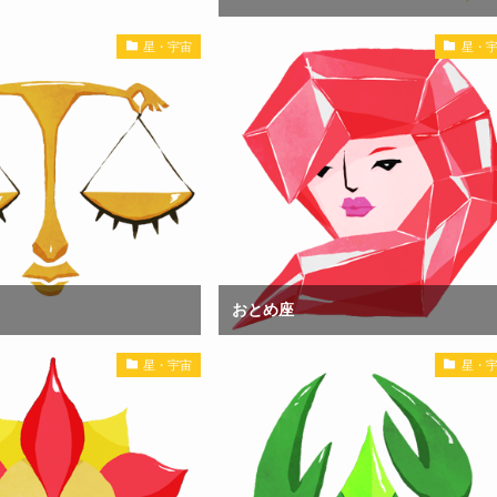
星・宇宙
星・
おとめ座
星・宇宙
星・