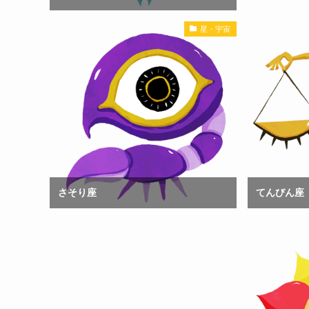
星・宇宙
さそり座
てんびん座