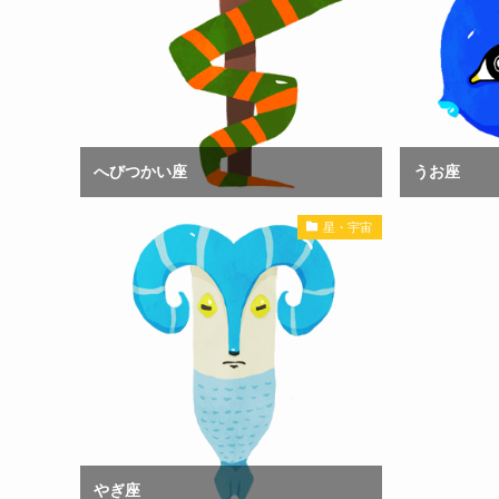
へびつかい座
うお座
星・宇宙
やぎ座