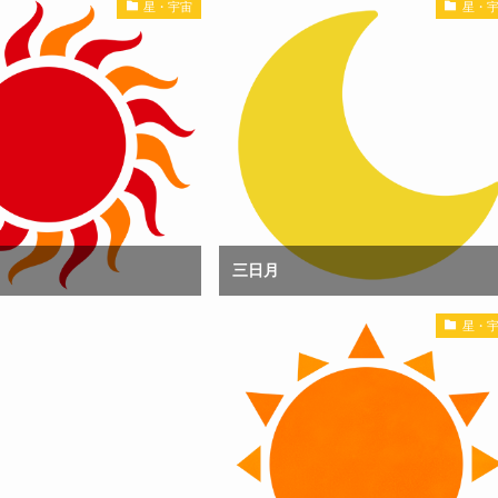
星・宇宙
星・
三日月
星・