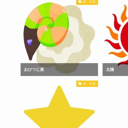
星・宇宙
おひつじ座
太陽
星・宇宙