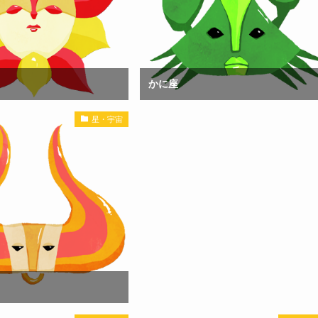
かに座
星・宇宙