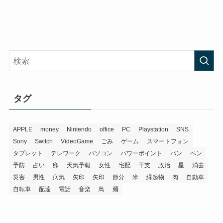
タグ
APPLE
money
Nintendo
office
PC
Playstation
SNS
Sony
Switch
VideoGame
ごみ
ゲーム
スマートフォン
タブレット
テレワーク
パソコン
パワーポイント
パン
ペン
予防
占い
卵
天気予報
女性
宅配
干支
政治
星
消去
災害
男性
病気
矢印
矢印
節分
米
縁起物
肉
自動車
自転車
配達
電話
音楽
鳥
麺