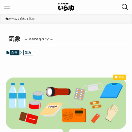
ホーム
自然
気象
気象
– category –
自然
気象
気象