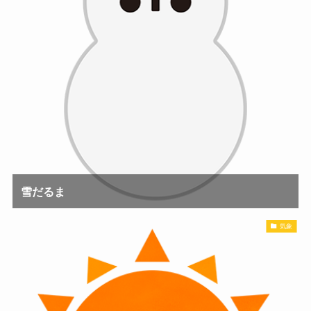
雪だるま
気象