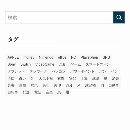
タグ
APPLE
money
Nintendo
office
PC
Playstation
SNS
Sony
Switch
VideoGame
ごみ
ゲーム
スマートフォン
タブレット
テレワーク
パソコン
パワーポイント
パン
ペン
予防
占い
卵
天気予報
女性
宅配
干支
政治
星
消去
災害
男性
病気
矢印
矢印
節分
米
縁起物
肉
自動車
自転車
配達
電話
音楽
鳥
麺