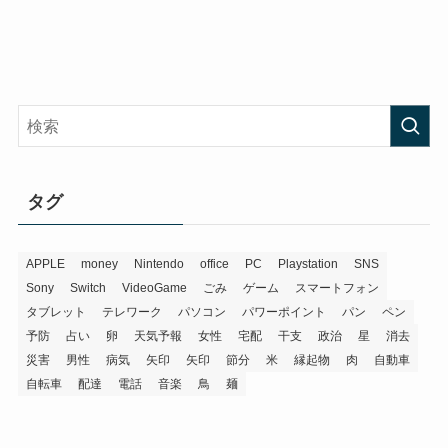
タグ
APPLE
money
Nintendo
office
PC
Playstation
SNS
Sony
Switch
VideoGame
ごみ
ゲーム
スマートフォン
タブレット
テレワーク
パソコン
パワーポイント
パン
ペン
予防
占い
卵
天気予報
女性
宅配
干支
政治
星
消去
災害
男性
病気
矢印
矢印
節分
米
縁起物
肉
自動車
自転車
配達
電話
音楽
鳥
麺