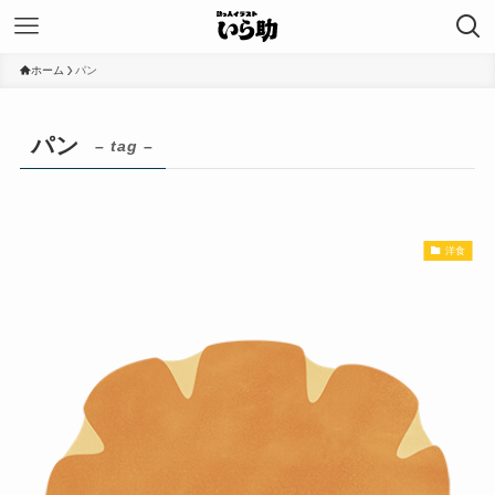
ホーム
パン
パン
– tag –
洋食