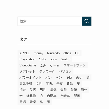
タグ
APPLE
money
Nintendo
office
PC
Playstation
SNS
Sony
Switch
VideoGame
ごみ
ゲーム
スマートフォン
タブレット
テレワーク
パソコン
パワーポイント
パン
ペン
予防
占い
卵
天気予報
女性
宅配
干支
政治
星
消去
災害
男性
病気
矢印
矢印
節分
米
縁起物
肉
自動車
自転車
配達
電話
音楽
鳥
麺