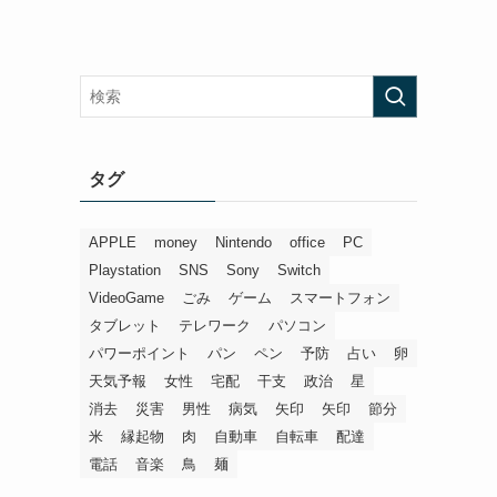
タグ
APPLE
money
Nintendo
office
PC
Playstation
SNS
Sony
Switch
VideoGame
ごみ
ゲーム
スマートフォン
タブレット
テレワーク
パソコン
パワーポイント
パン
ペン
予防
占い
卵
天気予報
女性
宅配
干支
政治
星
消去
災害
男性
病気
矢印
矢印
節分
米
縁起物
肉
自動車
自転車
配達
電話
音楽
鳥
麺