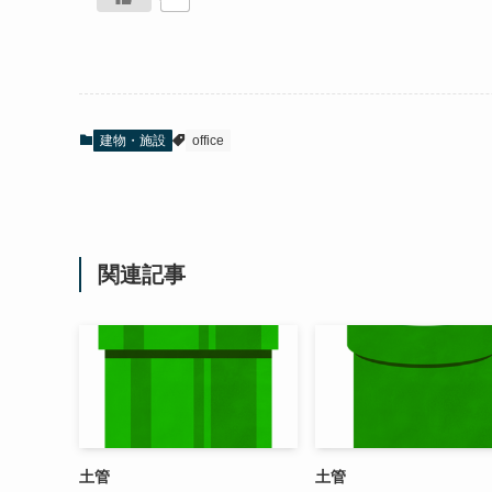
建物・施設
office
関連記事
土管
土管