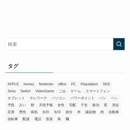
タグ
APPLE
money
Nintendo
office
PC
Playstation
SNS
Sony
Switch
VideoGame
ごみ
ゲーム
スマートフォン
タブレット
テレワーク
パソコン
パワーポイント
パン
ペン
予防
占い
卵
天気予報
女性
宅配
干支
政治
星
消去
災害
男性
病気
矢印
矢印
節分
米
縁起物
肉
自動車
自転車
配達
電話
音楽
鳥
麺