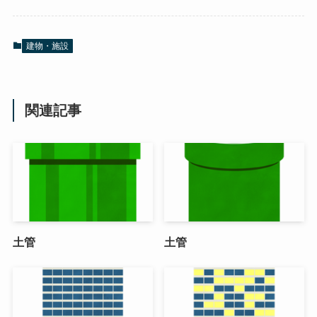
建物・施設
関連記事
土管
土管