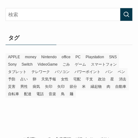
タグ
APPLE
money
Nintendo
office
PC
Playstation
SNS
Sony
Switch
VideoGame
ごみ
ゲーム
スマートフォン
タブレット
テレワーク
パソコン
パワーポイント
パン
ペン
予防
占い
卵
天気予報
女性
宅配
干支
政治
星
消去
災害
男性
病気
矢印
矢印
節分
米
縁起物
肉
自動車
自転車
配達
電話
音楽
鳥
麺