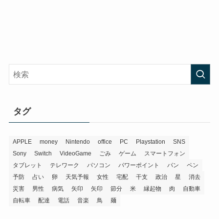
タグ
APPLE
money
Nintendo
office
PC
Playstation
SNS
Sony
Switch
VideoGame
ごみ
ゲーム
スマートフォン
タブレット
テレワーク
パソコン
パワーポイント
パン
ペン
予防
占い
卵
天気予報
女性
宅配
干支
政治
星
消去
災害
男性
病気
矢印
矢印
節分
米
縁起物
肉
自動車
自転車
配達
電話
音楽
鳥
麺