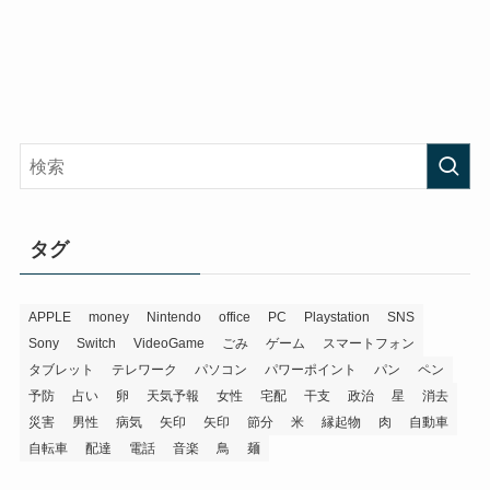
タグ
APPLE
money
Nintendo
office
PC
Playstation
SNS
Sony
Switch
VideoGame
ごみ
ゲーム
スマートフォン
タブレット
テレワーク
パソコン
パワーポイント
パン
ペン
予防
占い
卵
天気予報
女性
宅配
干支
政治
星
消去
災害
男性
病気
矢印
矢印
節分
米
縁起物
肉
自動車
自転車
配達
電話
音楽
鳥
麺