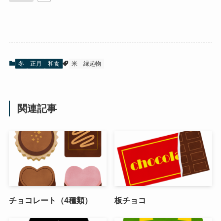
冬
正月
和食
米
縁起物
関連記事
チョコレート（4種類）
板チョコ