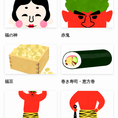
福の神
赤鬼
福豆
巻き寿司・恵方巻