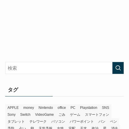
タグ
APPLE
money
Nintendo
office
PC
Playstation
SNS
Sony
Switch
VideoGame
ごみ
ゲーム
スマートフォン
タブレット
テレワーク
パソコン
パワーポイント
パン
ペン
予防
占い
卵
天気予報
女性
宅配
干支
政治
星
消去