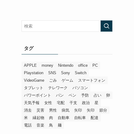
タグ
APPLE
money
Nintendo
office
PC
Playstation
SNS
Sony
Switch
VideoGame
ごみ
ゲーム
スマートフォン
タブレット
テレワーク
パソコン
パワーポイント
パン
ペン
予防
占い
卵
天気予報
女性
宅配
干支
政治
星
消去
災害
男性
病気
矢印
矢印
節分
米
縁起物
肉
自動車
自転車
配達
電話
音楽
鳥
麺