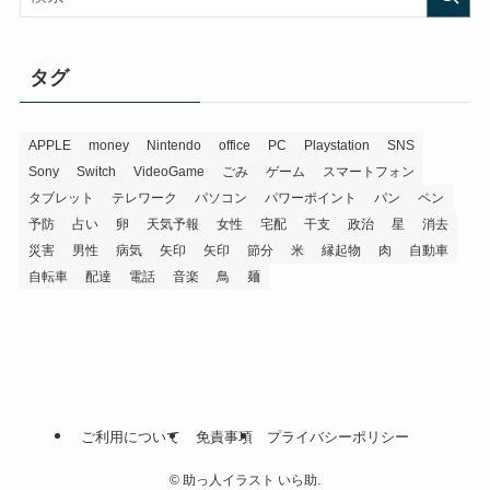
タグ
APPLE
money
Nintendo
office
PC
Playstation
SNS
Sony
Switch
VideoGame
ごみ
ゲーム
スマートフォン
タブレット
テレワーク
パソコン
パワーポイント
パン
ペン
予防
占い
卵
天気予報
女性
宅配
干支
政治
星
消去
災害
男性
病気
矢印
矢印
節分
米
縁起物
肉
自動車
自転車
配達
電話
音楽
鳥
麺
ご利用について
免責事項
プライバシーポリシー
©
助っ人イラスト いら助.