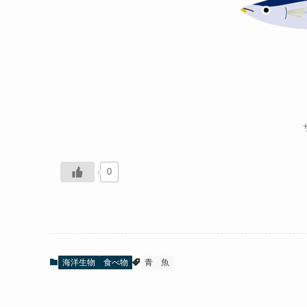
0
海洋生物
食べ物
青
魚