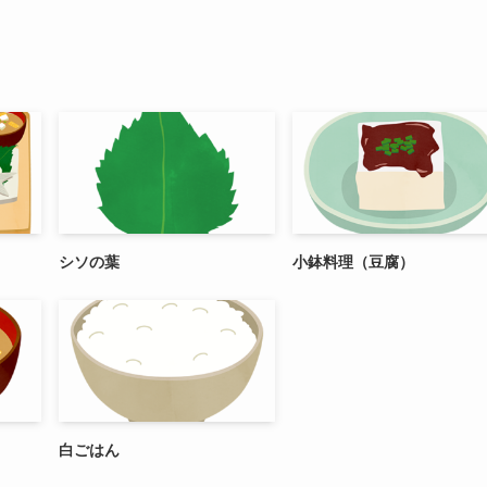
シソの葉
小鉢料理（豆腐）
白ごはん