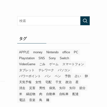
タグ
APPLE
money
Nintendo
office
PC
Playstation
SNS
Sony
Switch
VideoGame
ごみ
ゲーム
スマートフォン
タブレット
テレワーク
パソコン
パワーポイント
パン
ペン
予防
占い
卵
天気予報
女性
宅配
干支
政治
星
消去
災害
男性
病気
矢印
矢印
節分
米
縁起物
肉
自動車
自転車
配達
電話
音楽
鳥
麺